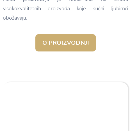
visokokvalitetnih proizvoda koje kućni ljubimci
obožavaju.
O PROIZVODNJI