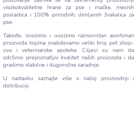
poslovanje zasniva se na savremenoj proizvodnji
visokokvalitetne hrane za pse i mačke, mesnih
poslastica i 100% prirodnih, dimljenih žvakalica za
pse.
Takođe, izvozimo i uvozimo raznovrstan asortiman
proizvoda kojima snabdevamo veliki broj pet shop-
ova i veterinarske apoteke. Ciljevi su nam da
održimo prepoznatljiv kvalitet naših proizvoda i da
gradimo stabilne i dugoročne saradnje.
U nastavku saznajte više o našoj proizvodnji i
distribuciji.